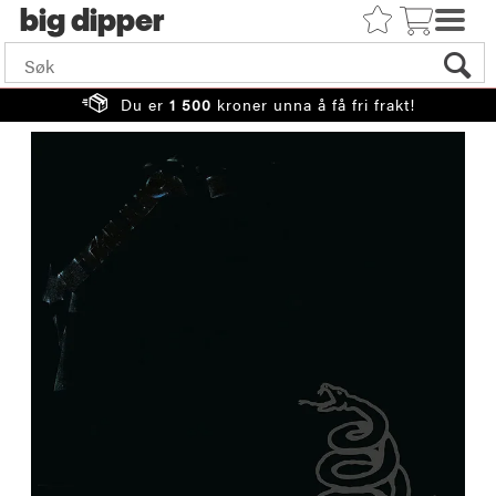
big
Du er
1 500
kroner unna å få fri frakt!