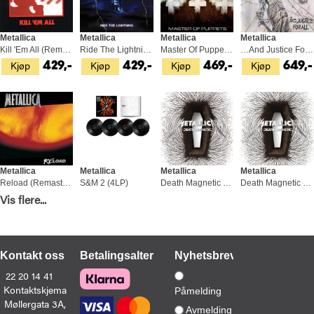
Metallica
Metallica
Metallica
Metallica
Kill 'Em All (Remaster) (LP)
Ride The Lightning (Remaster) (LP)
Master Of Puppets (LP)
…And Justice For All - LTD (2LP)
Kjøp
Kjøp
Kjøp
Kjøp
429,-
429,-
469,-
649,-
Metallica
Metallica
Metallica
Metallica
Reload (Remastered) - LTD (2LP)
S&M 2 (4LP)
Death Magnetic (2LP)
Death Magnetic - LTD (2LP)
Kjøp
Kjøp
Kjøp
Kjøp
Vis flere...
599,-
1 279,-
529,-
699,-
Kontakt oss
Betalingsalternativer
Nyhetsbrev
22 20 14 41
Kontaktskjema
Påmelding
Møllergata 3A,
Metallica
Metallica
Metallica
Metallica
Avmelding