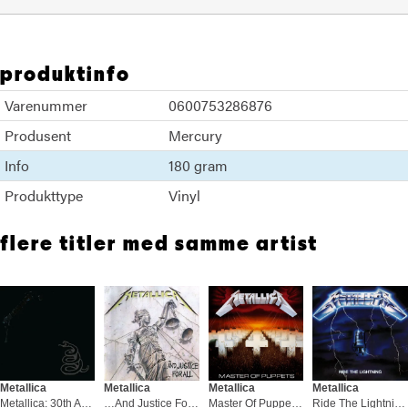
produktinfo
Varenummer
0600753286876
Produsent
Mercury
Info
180 gram
Produkttype
Vinyl
flere titler med samme artist
Metallica
Metallica
Metallica
Metallica
Metallica: 30th Anniversary… (2LP)
…And Justice For All - LTD (2LP)
Master Of Puppets (LP)
Ride The Lightning (Remaster) (LP)