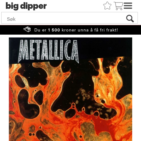
big
Du er
1 500
kroner unna å få fri frakt!