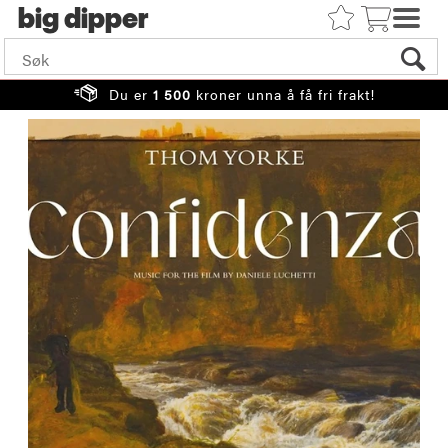
big
Du er
1 500
kroner unna å få fri frakt!