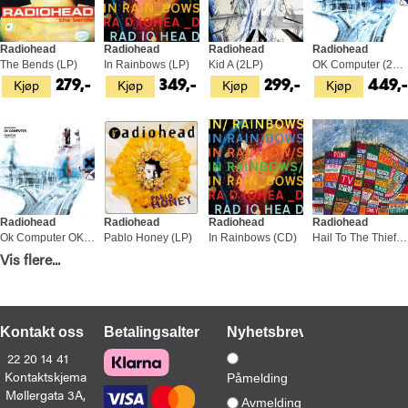
Radiohead
Radiohead
Radiohead
Radiohead
The Bends (LP)
In Rainbows (LP)
Kid A (2LP)
OK Computer (2LP)
Kjøp
Kjøp
Kjøp
Kjøp
279,-
349,-
299,-
449,
Radiohead
Radiohead
Radiohead
Radiohead
Ok Computer OKNOTOK 1997-2017 (3LP)
Pablo Honey (LP)
In Rainbows (CD)
Hail To The Thief (2LP)
Kjøp
Kjøp
Kjøp
Kjøp
Vis flere...
549,-
349,-
169,-
449,
Kontakt oss
Betalingsalternativer
Nyhetsbrev
22 20 14 41
Kontaktskjema
Påmelding
Møllergata 3A,
Avmelding