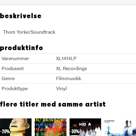
beskrivelse
Thom Yorke/Soundtrack
produktinfo
Varenummer
XL1414LP
Produsent
XL Recordings
Genre
Filmmusikk
Produkttype
Vinyl
flere titler med samme artist
20%
30%