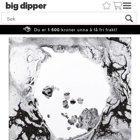
big
Du er
1 500
kroner unna å få fri frakt!