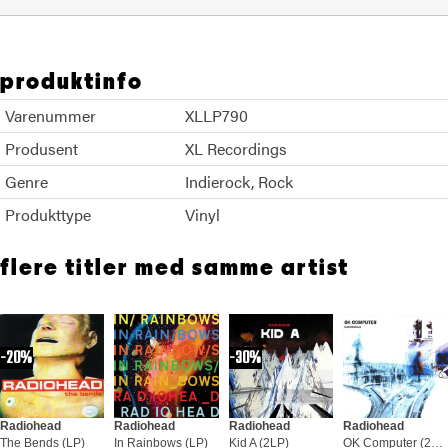
produktinfo
Varenummer
XLLP790
Produsent
XL Recordings
Genre
Indierock
Rock
Produkttype
Vinyl
flere titler med samme artist
20%
30%
Radiohead
Radiohead
Radiohead
Radiohead
The Bends (LP)
In Rainbows (LP)
Kid A (2LP)
OK Computer (2LP)