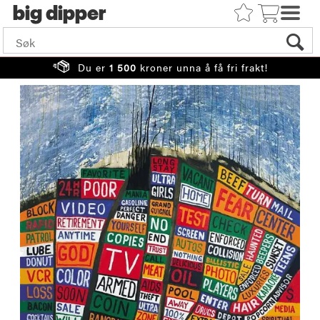
big
Du er
1 500
kroner unna å få fri frakt!