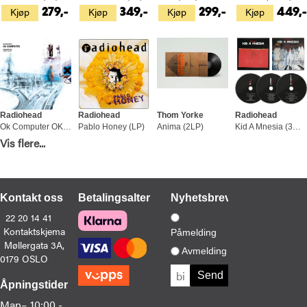
Kjøp
Kjøp
Kjøp
Kjøp
279,-
349,-
299,-
449,
Radiohead
Radiohead
Thom Yorke
Radiohead
Ok Computer OKNOTOK 1997-2017 (3LP)
Pablo Honey (LP)
Anima (2LP)
Kid A Mnesia (3CD)
Kjøp
Kjøp
Kjøp
Kjøp
Vis flere...
549,-
349,-
429,-
249,-
Kontakt oss
Betalingsalternativer
Nyhetsbrev
22 20 14 41
Kontaktskjema
Påmelding
Møllergata 3A,
Avmelding
0179 OSLO
Åpningstider
Thom Yorke & Stanley Donwood
Radiohead
Radiohead
Radiohead
Fear Stalks The Land! (BOK)
I Might Be Wrong (LP)
Kid A Mnesia (3LP)
A Moon Shaped Pool (CD)
Man–
10:00 -