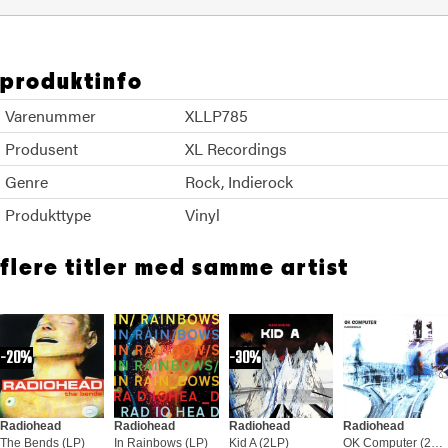
produktinfo
Varenummer
XLLP785
Produsent
XL Recordings
Genre
Rock
Indierock
Produkttype
Vinyl
flere titler med samme artist
20%
30%
Radiohead
Radiohead
Radiohead
Radiohead
The Bends (LP)
In Rainbows (LP)
Kid A (2LP)
OK Computer (2LP)