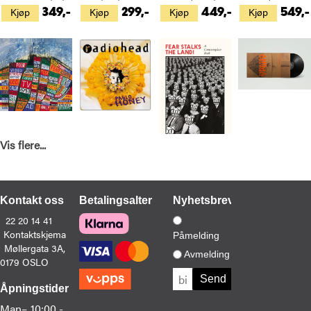
Kjøp
Kjøp
Kjøp
Kjøp
349,-
299,-
449,-
549,-
Vis flere...
Radiohead
Radiohead
Thom Yorke & Stanley Donwood
Thom Yorke
Hail To The Thief (2LP)
Pablo Honey (LP)
Fear Stalks The Land! (BOK)
Anima (2LP)
Kjøp
Kjøp
Kjøp
Kjøp
449,-
349,-
179,-
429,-
Kontakt oss
Betalingsalternativer
Nyhetsbrev
22 20 14 41
Kontaktskjema
Påmelding
Møllergata 3A,
Avmelding
0179 OSLO
Åpningstider
Radiohead
Radiohead
Radiohead
Radiohead
Man–
10:00 -
Kid A Mnesia (3CD)
Kid A Mnesia (3LP)
I Might Be Wrong (LP)
A Moon Shaped Pool (CD)