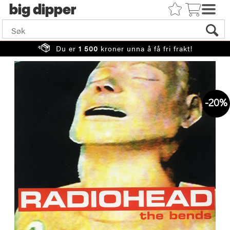
big
Du er
1 500
kroner unna å få fri frakt!
20%