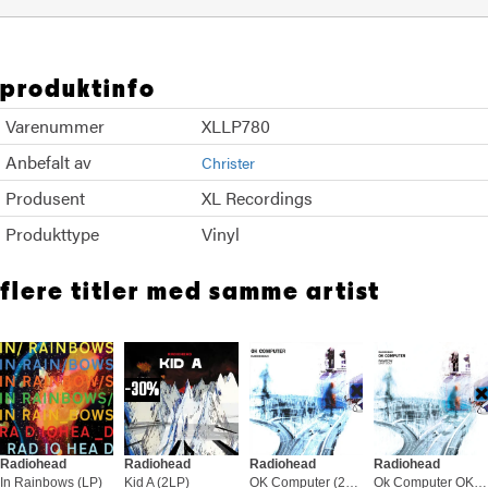
produktinfo
Varenummer
XLLP780
Anbefalt av
Christer
Produsent
XL Recordings
Produkttype
Vinyl
flere titler med samme artist
30%
Radiohead
Radiohead
Radiohead
Radiohead
In Rainbows (LP)
Kid A (2LP)
OK Computer (2LP)
Ok Computer OKNOTOK 1997-2017 (3LP)