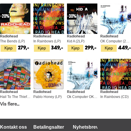
20%
30%
Radiohead
Radiohead
Radiohead
Radiohead
The Bends (LP)
In Rainbows (LP)
Kid A (2LP)
OK Computer (2LP)
Kjøp
Kjøp
Kjøp
Kjøp
279,-
349,-
299,-
449,
Radiohead
Radiohead
Radiohead
Radiohead
Hail To The Thief (2LP)
Pablo Honey (LP)
Ok Computer OKNOTOK 1997-2017 (3LP)
In Rainbows (CD)
Kjøp
Kjøp
Kjøp
Kjøp
Vis flere...
449,-
349,-
549,-
169,-
Kontakt oss
Betalingsalternativer
Nyhetsbrev