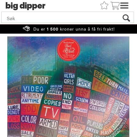
big
Du er
1 500
kroner unna å få fri frakt!